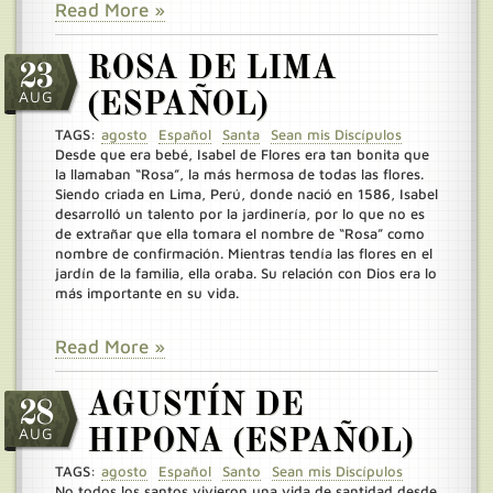
Read More »
ROSA DE LIMA
23
AUG
(ESPAÑOL)
TAGS:
agosto
Español
Santa
Sean mis Discípulos
Desde que era bebé, Isabel de Flores era tan bonita que
la llamaban “Rosa”, la más hermosa de todas las flores.
Siendo criada en Lima, Perú, donde nació en 1586, Isabel
desarrolló un talento por la jardinería, por lo que no es
de extrañar que ella tomara el nombre de “Rosa” como
nombre de confirmación. Mientras tendía las flores en el
jardín de la familia, ella oraba. Su relación con Dios era lo
más importante en su vida.
Read More »
AGUSTÍN DE
28
AUG
HIPONA (ESPAÑOL)
TAGS:
agosto
Español
Santo
Sean mis Discípulos
No todos los santos vivieron una vida de santidad desde