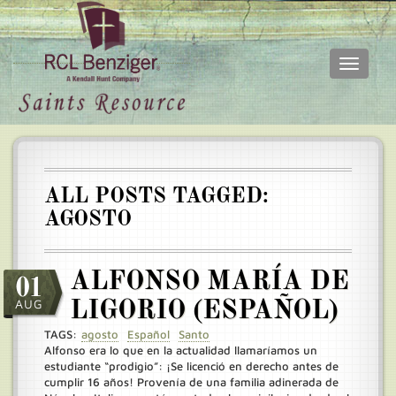
Toggle
navigati
Skip
Main
to
menu
main
content
ALL POSTS TAGGED:
AGOSTO
ALFONSO MARÍA DE
01
AUG
LIGORIO (ESPAÑOL)
TAGS:
agosto
Español
Santo
Alfonso era lo que en la actualidad llamaríamos un
estudiante “prodigio”: ¡Se licenció en derecho antes de
cumplir 16 años! Provenía de una familia adinerada de