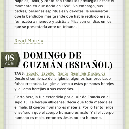
Nápoles, Italia, y contó con todos los privilegios desde el
momento en que nació en 1696. Sin embargo, sus
padres, personas espirituales y devotas, le enseñaron
que la bendición más grande que había recibido era su
fe: rezaba a menudo y asistía a Misa aun en días en los
que se presentaría ante un tribunal.
Read More »
DOMINGO DE
08
AUG
GUZMÁN (ESPAÑOL)
TAGS:
agosto
Español
Santo
Sean mis Discípulos
Desde el comienzo de la Iglesia, algunos han predicado
falsas creencias. La Iglesia llama a estas personas herejes
y le llama herejías a sus creencias.
Cierta herejía fue extendida por el sur de Francia en el
siglo 13. La herejía albigense, decía que toda materia es
el mala. El cuerpo humano es materia. Por lo tanto, ellos
enseñaron que el cuerpo humano es malo. Y si el cuerpo
humano es malo, entonces Jesús no era humano.