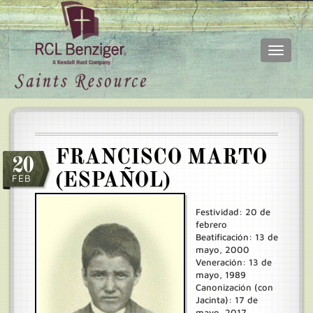
Toggle
navigati
Skip
Main
to
menu
main
content
FRANCISCO MARTO
20
(ESPAÑOL)
FEB
Festividad: 20 de
febrero
Beatificación: 13 de
mayo, 2000
Veneración: 13 de
mayo, 1989
Canonización (con
Jacinta): 17 de
mayo, 2017