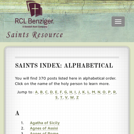
Toggle
navigati
Skip
Main
to
menu
main
content
SAINTS INDEX: ALPHABETICAL
You will find 370 posts listed here in alphabetical order.
Click on the name of the holy person to learn more.
Jump to:
A
,
B
,
C
,
D
,
E
,
F
,
G
,
H
,
I
,
J
,
K
,
L
,
M
,
N
,
O
,
P
,
R
,
S
,
T
,
V
,
W
,
Z
A
Agatha of Sicily
Agnes of Assisi
Agnes of Rome