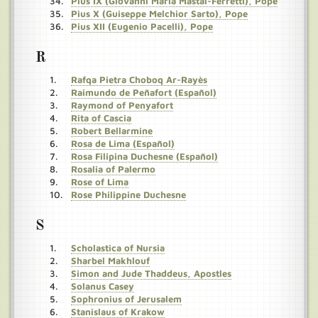
Pius IX (Giovanni Maria Mastai-Ferretti), Pope
Pius X (Guiseppe Melchior Sarto), Pope
Pius XII (Eugenio Pacelli), Pope
R
Rafqa Pietra Choboq Ar-Rayès
Raimundo de Peñafort (Español)
Raymond of Penyafort
Rita of Cascia
Robert Bellarmine
Rosa de Lima (Español)
Rosa Filipina Duchesne (Español)
Rosalia of Palermo
Rose of Lima
Rose Philippine Duchesne
S
Scholastica of Nursia
Sharbel Makhlouf
Simon and Jude Thaddeus, Apostles
Solanus Casey
Sophronius of Jerusalem
Stanislaus of Krakow