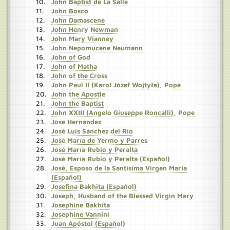
John Baptist de La Salle
John Bosco
John Damascene
John Henry Newman
John Mary Vianney
John Nepomucene Neumann
John of God
John of Matha
John of the Cross
John Paul II (Karol Józef Wojtyła), Pope
John the Apostle
John the Baptist
John XXIII (Angelo Giuseppe Roncalli), Pope
Jose Hernandez
José Luis Sánchez del Rio
José María de Yermo y Parres
José María Rubio y Peralta
José María Rubio y Peralta (Español)
José, Esposo de la Santísima Virgen María
(Español)
Josefina Bakhita (Español)
Joseph, Husband of the Blessed Virgin Mary
Josephine Bakhita
Josephine Vannini
Juan Apóstol (Español)