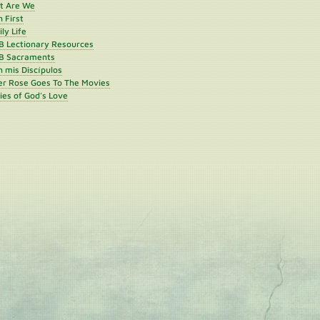
st Are We
h First
ly Life
B Lectionary Resources
B Sacraments
 mis Discípulos
er Rose Goes To The Movies
ies of God's Love