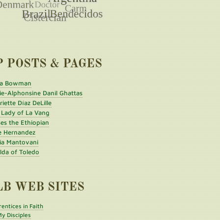
P POSTS & PAGES
a Bowman
ie-Alphonsine Danil Ghattas
iette Díaz DeLille
 Lady of La Vang
es the Ethiopian
e Hernandez
ia Mantovani
ilda of Toledo
LB WEB SITES
entices in Faith
y Disciples