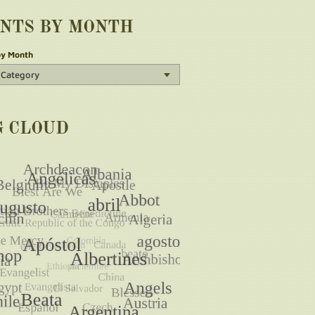
INTS BY MONTH
by Month
G CLOUD