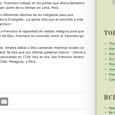
, Francisco trabajó en los países que ahora llamamos
ayor parte de su tiempo en Lima, Perú.
s diferentes idiomas de los indígenas para que
a el Evangelio. ¡La gente dice que él convirtió a más
sermón!
 a Francisco la capacidad de realizar milagros para que
TO
or de Dios. Francisco es conocido como el “taumaturgo
The
so. Amaba alabar a Dios cantando mientras tocaba un
Mar
úd. Se dice que sus últimas palabras fueron: “¡Gloria a
Henr
canonizado en 1726. Hoy en día, San Francisco Solano
Our
Chile, Paraguay, y Perú.
Mos
Jos
Mar
Cas
RC
r
Pinterest
Email
Appr
Be M