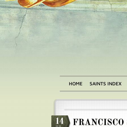
Skip
to
main
content
HOME
SAINTS INDEX
Main
menu
14
FRANCISCO 
JUL