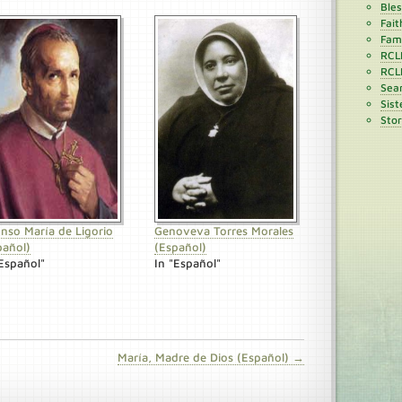
Ble
Fait
Fami
RCL
RCL
Sean
Sist
Stor
onso María de Ligorio
Genoveva Torres Morales
pañol)
(Español)
"Español"
In "Español"
María, Madre de Dios (Español) →