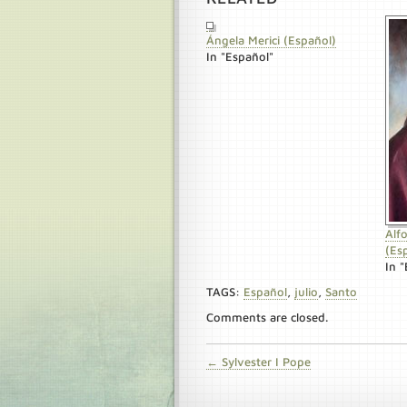
Ángela Merici (Español)
In "Español"
Alf
(Es
In 
TAGS:
Español
,
julio
,
Santo
Comments are closed.
← Sylvester I Pope