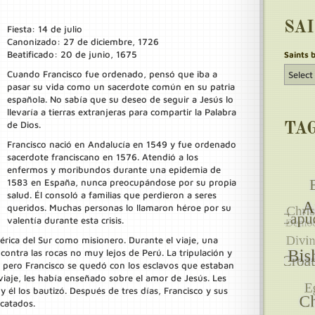
SA
Fiesta: 14 de julio
Canonizado: 27 de diciembre, 1726
Beatificado: 20 de junio, 1675
Saints 
Cuando Francisco fue ordenado, pensó que iba a
pasar su vida como un sacerdote común en su patria
española. No sabía que su deseo de seguir a Jesús lo
llevaría a tierras extranjeras para compartir la Palabra
de Dios.
TA
Francisco nació en Andalucía en 1549 y fue ordenado
sacerdote franciscano en 1576. Atendió a los
enfermos y moribundos durante una epidemia de
1583 en España, nunca preocupándose por su propia
salud. Él consoló a familias que perdieron a seres
queridos. Muchas personas lo llamaron héroe por su
valentía durante esta crisis.
mérica del Sur como misionero. Durante el viaje, una
contra las rocas no muy lejos de Perú. La tripulación y
 pero Francisco se quedó con los esclavos que estaban
viaje, les había enseñado sobre el amor de Jesús. Les
 él los bautizó. Después de tres días, Francisco y sus
catados.