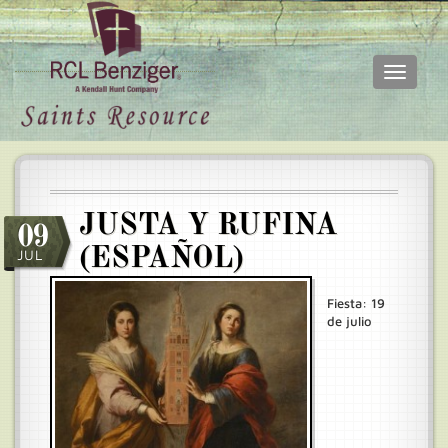
Toggle
navigati
Skip
Main
to
menu
main
content
JUSTA Y RUFINA
09
(ESPAÑOL)
JUL
Fiesta: 19
de julio