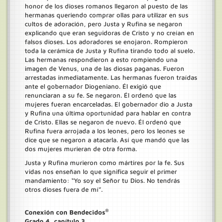
honor de los dioses romanos llegaron al puesto de las
hermanas queriendo comprar ollas para utilizar en sus
cultos de adoración, pero Justa y Rufina se negaron
explicando que eran seguidoras de Cristo y no creían en
falsos dioses. Los adoradores se enojaron. Rompieron
toda la cerámica de Justa y Rufina tirando todo al suelo.
Las hermanas respondieron a esto rompiendo una
imagen de Venus, una de las diosas paganas. Fueron
arrestadas inmediatamente. Las hermanas fueron traídas
ante el gobernador Diogeniano. Él exigió que
renunciaran a su fe. Se negaron. Él ordenó que las
mujeres fueran encarceladas. El gobernador dio a Justa
y Rufina una última oportunidad para hablar en contra
de Cristo. Ellas se negaron de nuevo. Él ordenó que
Rufina fuera arrojada a los leones, pero los leones se
dice que se negaron a atacarla. Así que mandó que las
dos mujeres murieran de otra forma.
Justa y Rufina murieron como mártires por la fe. Sus
vidas nos enseñan lo que significa seguir el primer
mandamiento: “Yo soy el Señor tu Dios. No tendrás
otros dioses fuera de mí”.
®
Conexión con Bendecidos
Grado 4, capítulo 3