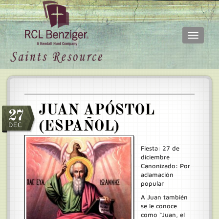
Toggle
navigati
Skip
Main
to
menu
main
content
JUAN APÓSTOL
27
(ESPAÑOL)
DEC
Fiesta: 27 de
diciembre
Canonizado: Por
aclamación
popular
A Juan también
se le conoce
como “Juan, el