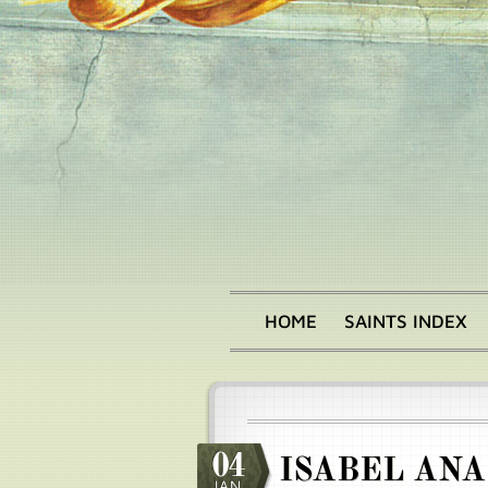
Skip
to
main
content
HOME
SAINTS INDEX
Main
menu
04
ISABEL ANA
JAN