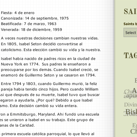
SA
Fiesta: 4 de enero
Canonizada: 14 de septiembre, 1975
Beatificada: 7 de marzo, 1963
Saints 
Venerada: 18 de diciembre, 1959
A veces nuestras decisiones cambian nuestras vidas.
En 1805, Isabel Seton decidió convertirse al
catolicismo. Esta elección cambió su vida y la nuestra.
TA
Isabel había nacido de padres ricos en la ciudad de
Nueva York en 1774. Sus padres le enseñaron a
preocuparse por los demás. Cuando Isabel creció, se
enamoró de Guillermo Seton y se casaron en 1794.
Entre 1794 y 1803, cuando Guillermo murió, la feliz
pareja había tenido cinco hijos. Pero cuando William
. Así que después de su muerte, Isabel tuvo que buscar
 negaron a ayudarla. ¿Por qué? Debido a que Isabel
cismo. Esta decisión cambió su vida entera.
aron a Emmitsburgo, Maryland. Ahí fundó una escuela
s se unieron a Isabel en su trabajo. Este grupo de
anas de la Caridad.
 primera escuela católica parroquial, lo que llevó al