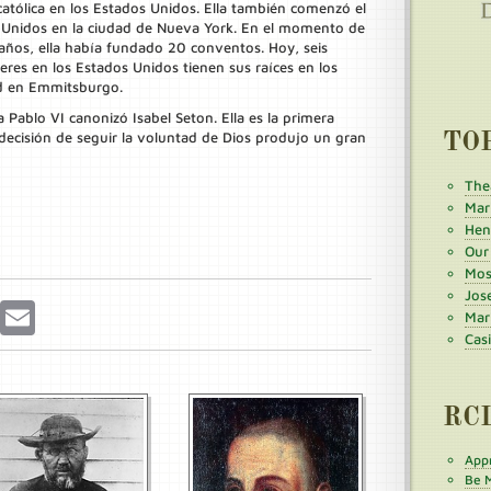
 católica en los Estados Unidos. Ella también comenzó el
s Unidos en la ciudad de Nueva York. En el momento de
años, ella había fundado 20 conventos. Hoy, seis
eres en los Estados Unidos tienen sus raíces en los
ad en Emmitsburgo.
 Pablo VI canonizó Isabel Seton. Ella es la primera
decisión de seguir la voluntad de Dios produjo un gran
TO
The
Mar
Henr
Our
Mos
Jos
r
Pinterest
Email
Mar
Cas
RC
Appr
Be M