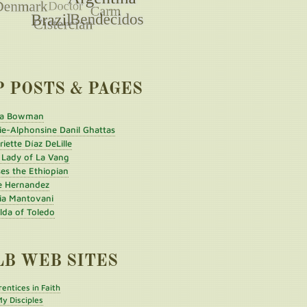
P POSTS & PAGES
a Bowman
ie-Alphonsine Danil Ghattas
iette Díaz DeLille
 Lady of La Vang
es the Ethiopian
e Hernandez
ia Mantovani
ilda of Toledo
LB WEB SITES
entices in Faith
y Disciples