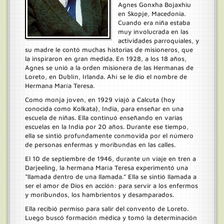
Agnes Gonxha Bojaxhiu
en Skopje, Macedonia.
Cuando era niña estaba
muy involucrada en las
actividades parroquiales, y
su madre le contó muchas historias de misioneros, que
la inspiraron en gran medida. En 1928, a los 18 años,
Agnes se unió a la orden misionera de las Hermanas de
Loreto, en Dublín, Irlanda. Ahí se le dio el nombre de
Hermana María Teresa.
Como monja joven, en 1929 viajó a Calcuta (hoy
conocida como Kolkata), India, para enseñar en una
escuela de niñas. Ella continuó enseñando en varias
escuelas en la India por 20 años. Durante ese tiempo,
ella se sintió profundamente conmovida por el número
de personas enfermas y moribundas en las calles.
El 10 de septiembre de 1946, durante un viaje en tren a
Darjeeling, la hermana María Teresa experimentó una
“llamada dentro de una llamada.” Ella se sintió llamada a
ser el amor de Dios en acción: para servir a los enfermos
y moribundos, los hambrientos y desamparados.
Ella recibió permiso para salir del convento de Loreto.
Luego buscó formación médica y tomó la determinación