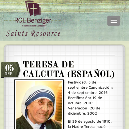
Toggle
navigati
Skip
Main
to
menu
main
content
TERESA DE
05
CALCUTA (ESPAÑOL)
SEP
Festividad: 5 de
septiembre Canonización:
4 de septiembre, 2016
Beatificación: 19 de
octubre, 2003
Veneración: 20 de
diciembre, 2002
El 26 de agosto de 1910,
la Madre Teresa nació