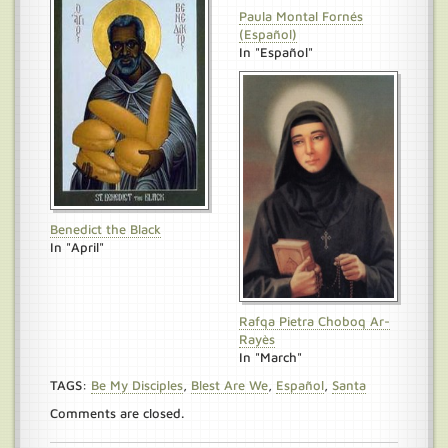
Paula Montal Fornés
(Español)
In "Español"
Benedict the Black
In "April"
Rafqa Pietra Choboq Ar-
Rayès
In "March"
TAGS:
Be My Disciples
,
Blest Are We
,
Español
,
Santa
Comments are closed.