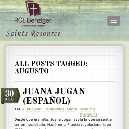
Toggle
navigati
Skip
Main
to
menu
main
content
ALL POSTS TAGGED:
AUGUSTO
JUANA JUGAN
30
AUG
(ESPAÑOL)
TAGS:
Augusto
Bendecidos
Santa
Sean mis
Discípulos
Desde que era niña, Juana Jugan sabía lo que se sentía
ser un necesitado. Nació en la Francia revolucionaria en