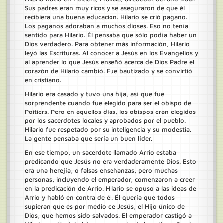
Sus padres eran muy ricos y se aseguraron de que él
recibiera una buena educación. Hilario se crió pagano.
Los paganos adoraban a muchos dioses. Eso no tenía
sentido para Hilario. Él pensaba que sólo podía haber un
Dios verdadero. Para obtener más información, Hilario
leyó las Escrituras. Al conocer a Jesús en los Evangelios y
al aprender lo que Jesús enseñó acerca de Dios Padre el
corazón de Hilario cambió. Fue bautizado y se convirtió
en cristiano.
Hilario era casado y tuvo una hija, así que fue
sorprendente cuando fue elegido para ser el obispo de
Poitiers. Pero en aquellos días, los obispos eran elegidos
por los sacerdotes locales y aprobados por el pueblo.
Hilario fue respetado por su inteligencia y su modestia.
La gente pensaba que sería un buen líder.
En ese tiempo, un sacerdote llamado Arrio estaba
predicando que Jesús no era verdaderamente Dios. Esto
era una herejía, o falsas enseñanzas, pero muchas
personas, incluyendo el emperador, comenzaron a creer
en la predicación de Arrio. Hilario se opuso a las ideas de
Arrio y habló en contra de él. Él quería que todos
supieran que es por medio de Jesús, el Hijo único de
Dios, que hemos sido salvados. El emperador castigó a