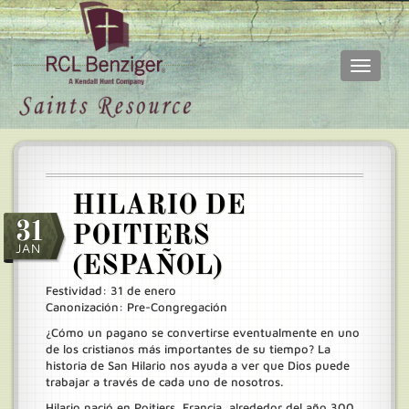
Toggle
navigati
Skip
Main
to
menu
main
content
HILARIO DE
31
POITIERS
JAN
(ESPAÑOL)
Festividad: 31 de enero
Canonización: Pre-Congregación
¿Cómo un pagano se convertirse eventualmente en uno
de los cristianos más importantes de su tiempo? La
historia de San Hilario nos ayuda a ver que Dios puede
trabajar a través de cada uno de nosotros.
Hilario nació en Poitiers, Francia, alrededor del año 300.