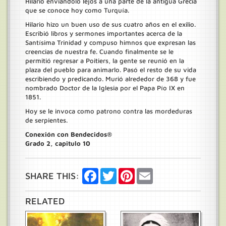
Hilario enviándolo lejos a una parte de la antigua Grecia
que se conoce hoy como Turquía.
Hilario hizo un buen uso de sus cuatro años en el exilio.
Escribió libros y sermones importantes acerca de la
Santísima Trinidad y compuso himnos que expresan las
creencias de nuestra fe. Cuando finalmente se le
permitió regresar a Poitiers, la gente se reunió en la
plaza del pueblo para animarlo. Pasó el resto de su vida
escribiendo y predicando. Murió alrededor de 368 y fue
nombrado Doctor de la Iglesia por el Papa Pío IX en
1851.
Hoy se le invoca como patrono contra las mordeduras
de serpientes.
Conexión con Bendecidos®
Grado 2, capitulo 10
Facebook
Twitter
Pinterest
Email
SHARE THIS:
RELATED