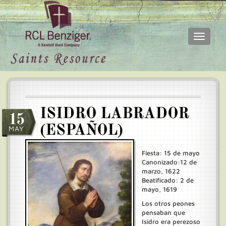
Toggle
navigati
Skip
Main
to
menu
main
content
ISIDRO LABRADOR
15
(ESPAÑOL)
MAY
Fiesta: 15 de mayo
Canonizado:12 de
marzo, 1622
Beatificado: 2 de
mayo, 1619
Los otros peones
pensaban que
Isidro era perezoso