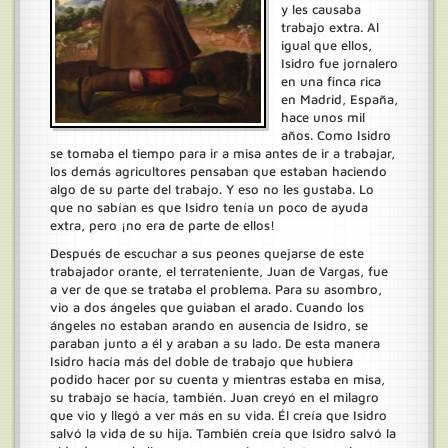
y les causaba
trabajo extra. Al
igual que ellos,
Isidro fue jornalero
en una finca rica
en Madrid, España,
hace unos mil
años. Como Isidro
se tomaba el tiempo para ir a misa antes de ir a trabajar,
los demás agricultores pensaban que estaban haciendo
algo de su parte del trabajo. Y eso no les gustaba. Lo
que no sabían es que Isidro tenía un poco de ayuda
extra, pero ¡no era de parte de ellos!
Después de escuchar a sus peones quejarse de este
trabajador orante, el terrateniente, Juan de Vargas, fue
a ver de que se trataba el problema. Para su asombro,
vio a dos ángeles que guiaban el arado. Cuando los
ángeles no estaban arando en ausencia de Isidro, se
paraban junto a él y araban a su lado. De esta manera
Isidro hacía más del doble de trabajo que hubiera
podido hacer por su cuenta y mientras estaba en misa,
su trabajo se hacía, también. Juan creyó en el milagro
que vio y llegó a ver más en su vida. Él creía que Isidro
salvó la vida de su hija. También creía que Isidro salvó la