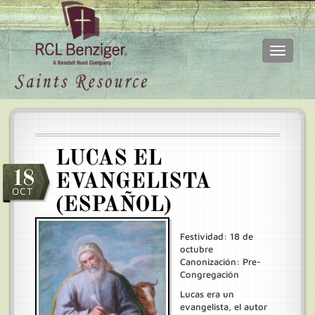
Toggle
navigati
Skip
Main
to
menu
main
content
LUCAS EL
18
EVANGELISTA
OCT
(ESPAÑOL)
Festividad: 18 de
octubre
Canonización: Pre-
Congregación
Lucas era un
evangelista, el autor