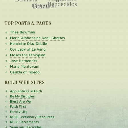
TOP POSTS & PAGES
Thea Bowman
Marie-Alphonsine Danil Ghattas
Henriette Díaz DeLille
Our Lady of La Vang
Moses the Ethiopian
Jose Hernandez
Maria Mantovani
Casilda of Toledo
RCLB WEB SITES
Apprentices in Faith
Be My Disciples
Blest Are We
Faith First
Family Life
RCLB Lectionary Resources
RCLB Sacraments
Sean mis Discípulos